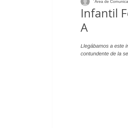
´Área de Comunica
Infantil_Femenino
Patrocinad
Infantil
A
Cadete_Masculino
Club
Llegábamos a este im
contundente de la 