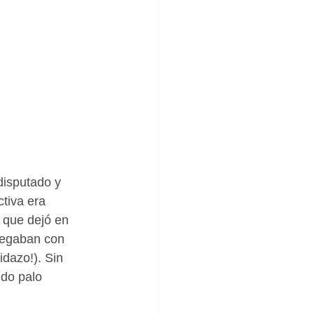
disputado y 
tiva era 
 que dejó en 
llegaban con 
dazo!). Sin 
do palo 