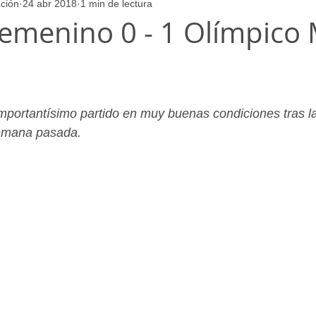
ción
24 abr 2018
1 min de lectura
ores
Juvenil_Femenino
Infantil_Masculino
Aficionado
 Femenino 0 - 1 Olímpico
Juvenil_Masculino
Alevin_Masculino
Psicología
portantísimo partido en muy buenas condiciones tras la 
semana pasada.