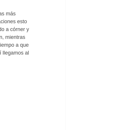
cas más 
aciones esto 
o a córner y 
n, mientras 
tiempo a que 
 llegamos al 