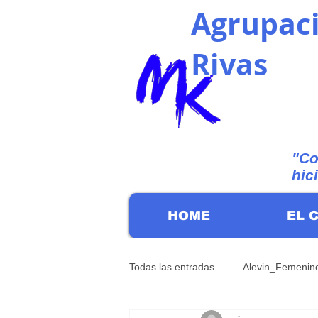
Agrupaci
Rivas
"Co
hic
HOME
EL 
Todas las entradas
Alevin_Femenin