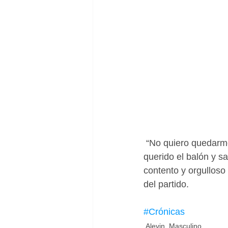
 “No quiero quedarme con el resultado porque si  miro la actitud de las mías, que han 
querido el balón y 
contento y orgulloso 
del partido.
#Crónicas
Alevin_Masculino