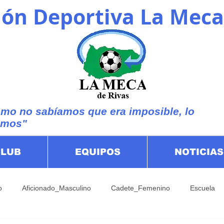
ón Deportiva La Meca
mo no sabíamos que era imposible, lo
imos"
CLUB
EQUIPOS
NOTICIAS
o
Aficionado_Masculino
Cadete_Femenino
Escuela