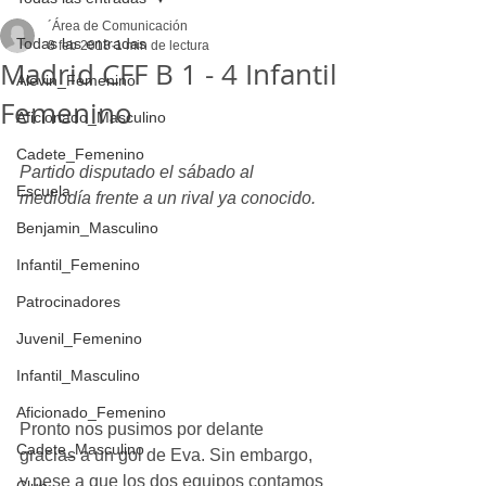
´Área de Comunicación
Todas las entradas
8 feb 2018
1 min de lectura
Madrid CFF B 1 - 4 Infantil
Alevin_Femenino
Femenino
Aficionado_Masculino
Cadete_Femenino
Partido disputado el sábado al 
Escuela
mediodía frente a un rival ya conocido.
Benjamin_Masculino
Infantil_Femenino
Patrocinadores
Juvenil_Femenino
Infantil_Masculino
Aficionado_Femenino
Pronto nos pusimos por delante 
Cadete_Masculino
gracias a un gol de Eva. Sin embargo, 
y pese a que los dos equipos contamos 