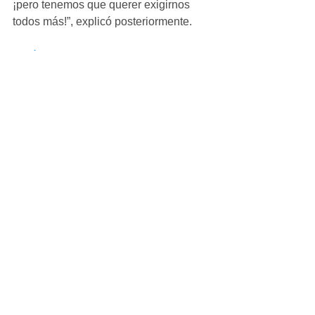
¡pero tenemos que querer exigirnos 
todos más!”, explicó posteriormente.
#Crónicas
Infantil_Femenino
Ver todo
Entradas recientes