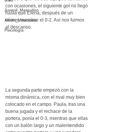
Club
con ocasiones, el siguiente gol no llegó 
Juvenil_Masculino
hasta que Elena, después de un 
córner, marcase el 0-2. Así nos fuimos 
Alevin_Masculino
al descanso.
Psicología
La segunda parte empezó con la 
misma dinámica, con el rival muy bien 
colocado en el campo. Paula, tras una 
buena jugada y el rechace de la 
portera, ponía el 0-3, mientras que ellas 
con un balón largo y un malentendido 