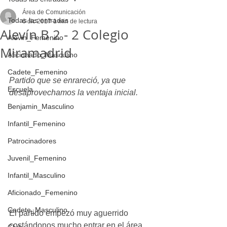
Área de Comunicación
Todas las entradas
6 dic 2017
1 min de lectura
Alevín B 2 - 2 Colegio
Alevin_Femenino
Miramadrid
Aficionado_Masculino
Cadete_Femenino
Partido que se enrareció, ya que 
Escuela
desaprovechamos la ventaja inicial.
Benjamin_Masculino
Infantil_Femenino
Patrocinadores
Juvenil_Femenino
Infantil_Masculino
Aficionado_Femenino
Cadete_Masculino
El partido empezó muy aguerrido 
costándonos mucho entrar en el área 