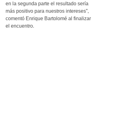
en la segunda parte el resultado sería 
más positivo para nuestros intereses”, 
comentó Enrique Bartolomé al finalizar 
el encuentro.
#Crónicas
Alevin_Masculino
Ver todo
Entradas recientes