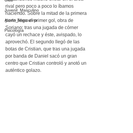
Club
rival pero poco a poco lo íbamos 
Juvenil_Masculino
haciendo. Sobre la mitad de la primera 
parte llego el primer gol, obra de 
Alevin_Masculino
Soriano: tras una jugada de córner 
Psicología
cayó un rechace y éste, avispado, lo 
aprovechó. El segundo llegó de las 
botas de Cristian, que tras una jugada 
por banda de Daniel sacó un gran 
centro que Cristian controló y anotó un 
auténtico golazo.