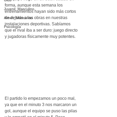
Club
forma, aunque esta semana los 
Juvenil_Masculino
entrenamientos hayan sido más cortos 
de debido a las obras en nuestras 
Alevin_Masculino
instalaciones deportivas. Sabíamos 
Psicología
que el rival iba a ser duro: juego directo 
y jugadoras físicamente muy potentes.
El partido lo empezamos un poco mal, 
ya que en el minuto 3 nos marcaron un 
gol, aunque el equipo se puso las pilas 