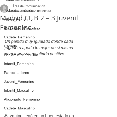
´Área de Comunicación
Todas las entradas
2 nov 2017
1 min de lectura
Madrid CF B 2 – 3 Juvenil
Alevin_Femenino
Femenino
Aficionado_Masculino
Cadete_Femenino
Un partido muy igualado donde cada 
Escuela
jugadora aportó lo mejor de sí misma 
para lograr un resultado positivo.
Benjamin_Masculino
Infantil_Femenino
Patrocinadores
Juvenil_Femenino
Infantil_Masculino
Aficionado_Femenino
Cadete_Masculino
El equipo llegó en un buen estado en 