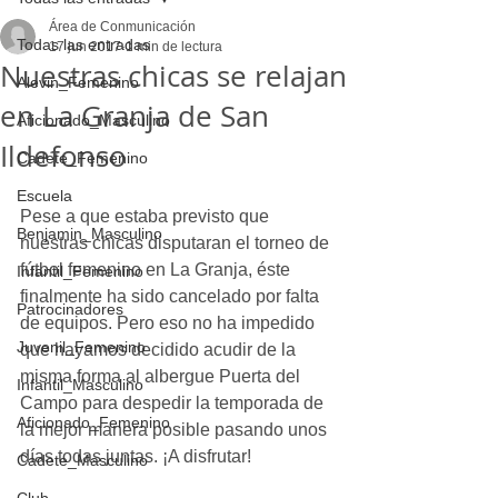
Área de Conmunicación
Todas las entradas
17 jun 2017
1 min de lectura
Nuestras chicas se relajan
Alevin_Femenino
en La Granja de San
Aficionado_Masculino
Ildefonso
Cadete_Femenino
Escuela
Pese a que estaba previsto que 
Benjamin_Masculino
nuestras chicas disputaran el torneo de 
fútbol femenino en La Granja, éste 
Infantil_Femenino
finalmente ha sido cancelado por falta 
Patrocinadores
de equipos. Pero eso no ha impedido 
Juvenil_Femenino
que hayamos decidido acudir de la 
misma forma al albergue Puerta del 
Infantil_Masculino
Campo para despedir la temporada de 
Aficionado_Femenino
la mejor manera posible pasando unos 
días todas juntas. ¡A disfrutar! 
Cadete_Masculino