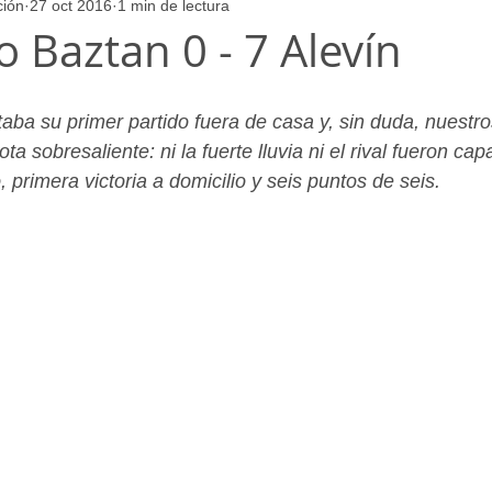
ción
27 oct 2016
1 min de lectura
ores
Juvenil_Femenino
Infantil_Masculino
Aficionado
 Baztan 0 - 7 Alevín
Juvenil_Masculino
Alevin_Masculino
Psicología
aba su primer partido fuera de casa y, sin duda, nuestro
a sobresaliente: ni la fuerte lluvia ni el rival fueron ca
 primera victoria a domicilio y seis puntos de seis.