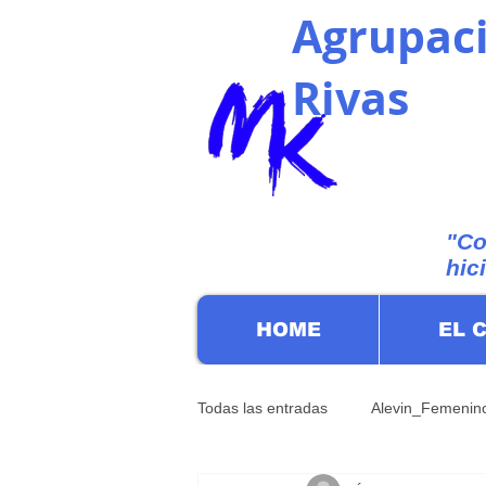
Agrupaci
Rivas
"Co
hic
HOME
EL 
Todas las entradas
Alevin_Femenin