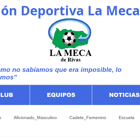
ón Deportiva La Meca
mo no sabíamos que era imposible, lo
imos"
CLUB
EQUIPOS
NOTICIAS
o
Aficionado_Masculino
Cadete_Femenino
Escuela