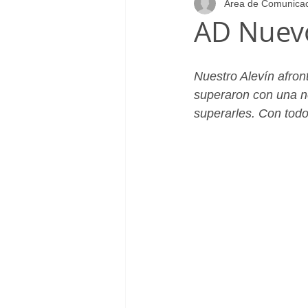
Área de Comunica
Infantil_Femenino
Patrocinad
AD Nuevo
Cadete_Masculino
Club
Nuestro Alevín afront
superaron con una not
superarles. Con todo,