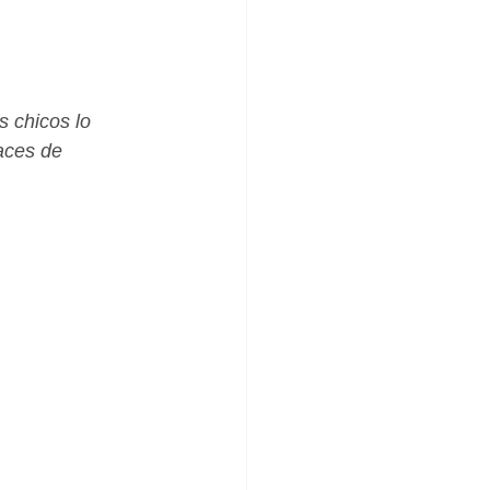
_Femenino
s chicos lo 
paces de 