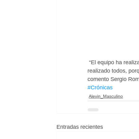
 “El equipo ha realizado un gran partido en el que me quedo con el trabajo que han 
realizado todos, por
comento Sergio Román
#Crónicas
Alevin_Masculino
Entradas recientes