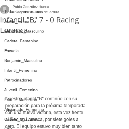
Pablo González Huerta
Todas las entradas
16 sept 2015
1 min de lectura
Infantil "B" 7 - 0 Racing
Alevin_Femenino
Loranca
Aficionado_Masculino
Cadete_Femenino
Escuela
Benjamin_Masculino
Infantil_Femenino
Patrocinadores
Juvenil_Femenino
Nuestro Infantil "B" continúo con su 
Infantil_Masculino
preparación para la próxima temporada 
Aficionado_Femenino
con una nueva victoria, esta vez frente 
Cadete_Masculino
al Racing Loranca, por siete goles a 
cero. El equipo estuvo muy bien tanto 