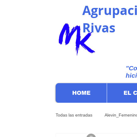
Agrupaci
Rivas
"Co
hic
HOME
EL 
Todas las entradas
Alevin_Femenin