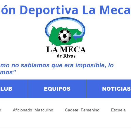
ón Deportiva La Meca
mo no sabíamos que era imposible, lo
imos"
CLUB
EQUIPOS
NOTICIAS
o
Aficionado_Masculino
Cadete_Femenino
Escuela