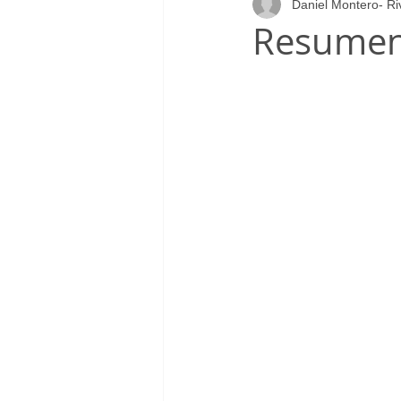
Daniel Montero- Ri
Infantil_Femenino
Patrocinad
Resumen 
Cadete_Masculino
Club