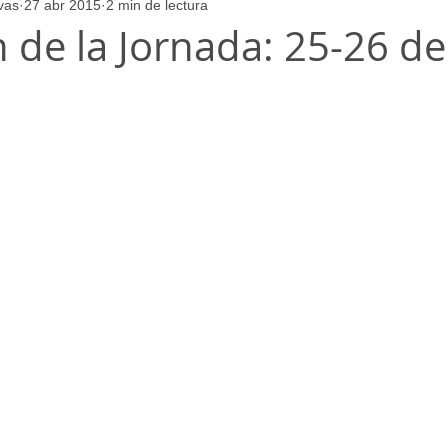
vas
27 abr 2015
2 min de lectura
ores
Juvenil_Femenino
Infantil_Masculino
Aficionado
de la Jornada: 25-26 de 
Juvenil_Masculino
Alevin_Masculino
Psicología