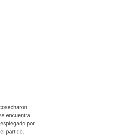
 cosecharon 
 se encuentra 
desplegado por 
l partido. 