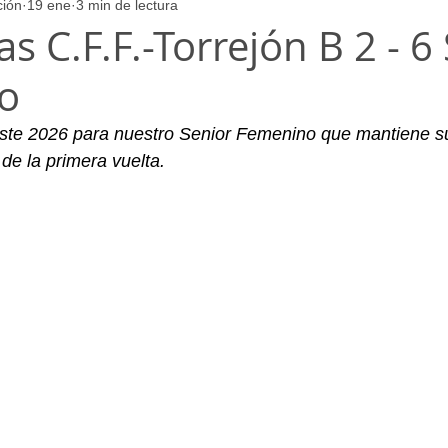
ción
19 ene
3 min de lectura
ores
Juvenil_Femenino
Infantil_Masculino
Aficionado
as C.F.F.-Torrejón B 2 - 6
o
Juvenil_Masculino
Alevin_Masculino
Psicología
 este 2026 para nuestro Senior Femenino que mantiene s
de la primera vuelta.