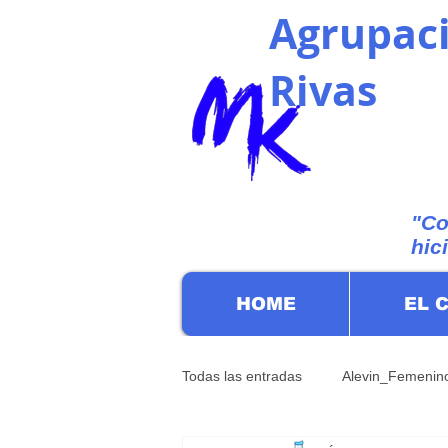
Agrupaci
Rivas
"Co
hic
HOME
EL 
Todas las entradas
Alevin_Femenin