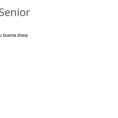
_Femenino
 Senior
u buena línea 