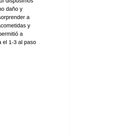
quí dispusimos 
ho daño y 
sorprender a 
acometidas y 
ermitió a 
 el 1-3 al paso 