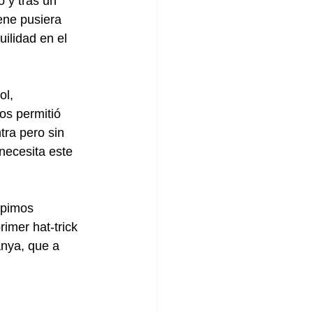
 y tras un 
ene pusiera 
ilidad en el 
l, 
os permitió 
tra pero sin 
necesita este 
upimos 
imer hat-trick 
Anya, que a 