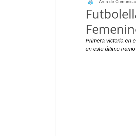
Área de Comunica
Infantil_Femenino
Patrocinad
Futbolell
Femenin
Cadete_Masculino
Club
Primera victoria en
en este último tramo 