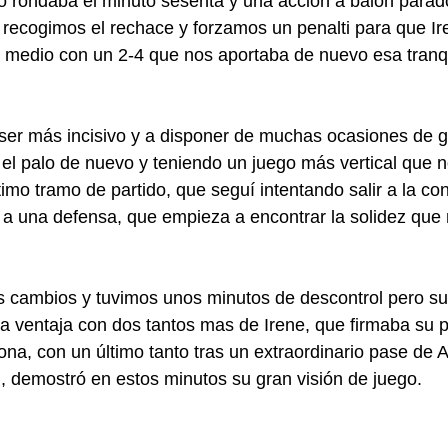
 rondaba el minuto sesenta y una acción a balón parado
 recogimos el rechace y forzamos un penalti para que Ir
or medio con un 2-4 que nos aportaba de nuevo esa tranqu
er más incisivo y a disponer de muchas ocasiones de go
l palo de nuevo y teniendo un juego más vertical que n
último tramo de partido, que seguí intentando salir a la con
 a una defensa, que empieza a encontrar la solidez que 
 cambios y tuvimos unos minutos de descontrol pero s
la ventaja con dos tantos mas de Irene, que firmaba su pr
ona, con un último tanto tras un extraordinario pase de 
, demostró en estos minutos su gran visión de juego.