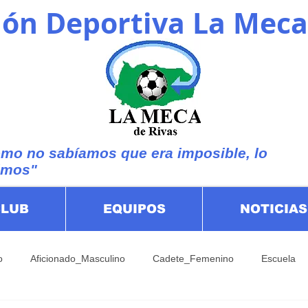
ón Deportiva La Meca
mo no sabíamos que era imposible, lo
imos"
CLUB
EQUIPOS
NOTICIAS
o
Aficionado_Masculino
Cadete_Femenino
Escuela