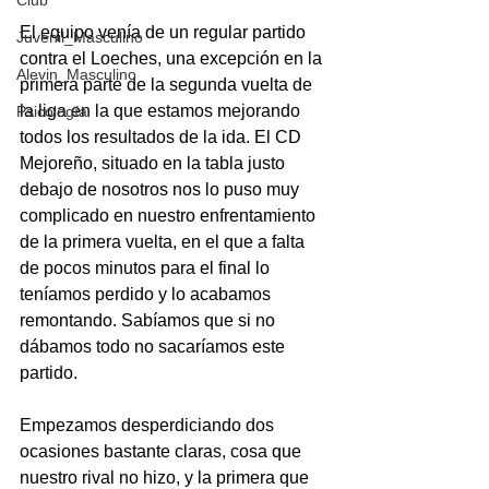
Club
El equipo venía de un regular partido 
Juvenil_Masculino
contra el Loeches, una excepción en la 
Alevin_Masculino
primera parte de la segunda vuelta de 
la liga en la que estamos mejorando 
Psicología
todos los resultados de la ida. El CD 
Mejoreño, situado en la tabla justo 
debajo de nosotros nos lo puso muy 
complicado en nuestro enfrentamiento 
de la primera vuelta, en el que a falta 
de pocos minutos para el final lo 
teníamos perdido y lo acabamos 
remontando. Sabíamos que si no 
dábamos todo no sacaríamos este 
partido. 
Empezamos desperdiciando dos 
ocasiones bastante claras, cosa que 
nuestro rival no hizo, y la primera que 