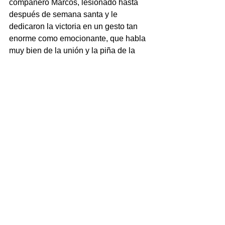
compañero Marcos, lesionado hasta 
después de semana santa y le 
dedicaron la victoria en un gesto tan 
enorme como emocionante, que habla 
muy bien de la unión y la piña de la 
plantilla. 
"Ahora nos enfrentamos a la 
Fundación Rayo Vallecano, un rival de 
la parte alta de la tabla, pero iremos a 
sacar los tres puntos aprovechando 
esta inercia de buen juego y 
resultados" analizó Sergio.
Alevin_Masculino
Ver todo
Entradas recientes