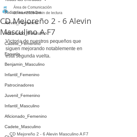
Área de Comunicación
Todas las entradas
28 mar 2025
2 min de lectura
CD Mejoreño 2 - 6 Alevin
Alevin_Femenino
Masculino A F7
Aficionado_Masculino
Victoria de nuestros pequeños que 
Cadete_Femenino
siguen mejorando notablemente en 
Escuela
esta segunda vuelta.
Benjamin_Masculino
Infantil_Femenino
Patrocinadores
Juvenil_Femenino
Infantil_Masculino
Aficionado_Femenino
Cadete_Masculino
CD Mejoreño 2 - 6 Alevin Masculino A F7