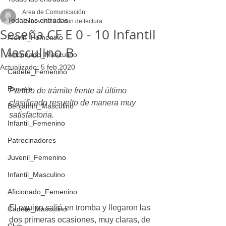
Area de Comunicación
Todas las entradas
25 nov 2019
1 min de lectura
Seseña CF E 0 - 10 Infantil
Alevin_Femenino
Masculino B
Aficionado_Masculino
Actualizado:
5 feb 2020
Cadete_Femenino
Escuela
Partido de trámite frente al último 
clasificado resuelto de manera muy 
Benjamin_Masculino
satisfactoria.
Infantil_Femenino
Patrocinadores
Juvenil_Femenino
Infantil_Masculino
Aficionado_Femenino
El equipo salió en tromba y llegaron las 
Cadete_Masculino
dos primeras ocasiones, muy claras, de 