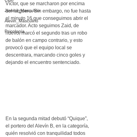
Club
Víctor, que se marcharon por encima 
Juvenil_Masculino
del larguero. Sin embargo, no fue hasta 
el minuto 16 que conseguimos abrir el 
Alevin_Masculino
marcador. Acto seguimos Zaid, de 
Psicología
nuevo, marcó el segundo tras un robo 
de balón en campo contrario, y esto 
provocó que el equipo local se 
descentrara, marcando cinco goles y 
dejando el encuentro sentenciado.
En la segunda mitad debutó “Quique”, 
el portero del Alevín B, en la categoría, 
quién resolvió con tranquilidad todos 