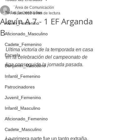
´Área de Comunicación
Todas las entradas
6 jun 2018
1 min de lectura
Alevín A 7 - 1 EF Arganda
Alevin_Femenino
B
Aficionado_Masculino
Cadete_Femenino
Ultima victoria de la temporada en casa 
Escuela
en la celebración del campeonato de 
liga conseguido la jornada pasada.
Benjamin_Masculino
Infantil_Femenino
Patrocinadores
Juvenil_Femenino
Infantil_Masculino
Aficionado_Femenino
Cadete_Masculino
La primera parte fue un tanto extraña, 