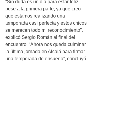
“Sin duda es un dia para estar feliz 
pese a la primera parte, ya que creo 
que estamos realizando una 
temporada casi perfecta y estos chicos 
se merecen todo mi reconocimiento”, 
explicó Sergio Román al final del 
encuentro. “Ahora nos queda culminar 
la última jornada en Alcalá para firmar 
una temporada de ensueño”, concluyó 
el preparador ripense.
#Crónicas
Alevin_Masculino
Ver todo
Entradas recientes