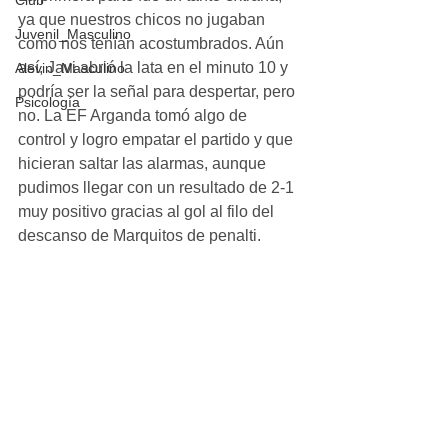
Club
ya que nuestros chicos no jugaban 
Juvenil_Masculino
como nos tenían acostumbrados. Aún 
así, Javi abrió la lata en el minuto 10 y 
Alevin_Masculino
podría ser la señal para despertar, pero 
Psicología
no. La EF Arganda tomó algo de 
control y logro empatar el partido y que 
hicieran saltar las alarmas, aunque 
pudimos llegar con un resultado de 2-1 
muy positivo gracias al gol al filo del 
descanso de Marquitos de penalti. 