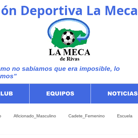
ón Deportiva La Meca
mo no sabíamos que era imposible, lo
imos"
CLUB
EQUIPOS
NOTICIAS
o
Aficionado_Masculino
Cadete_Femenino
Escuela