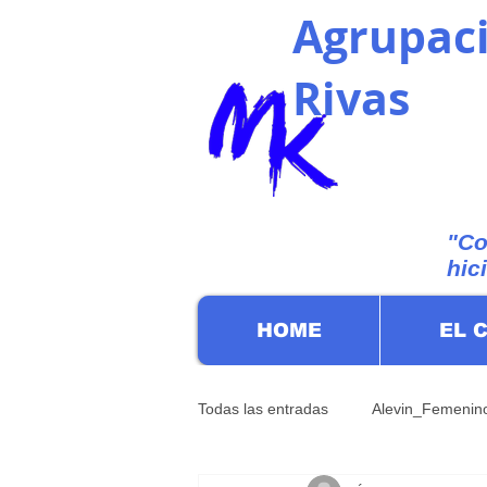
Agrupaci
Rivas
"Co
hic
HOME
EL 
Todas las entradas
Alevin_Femenin