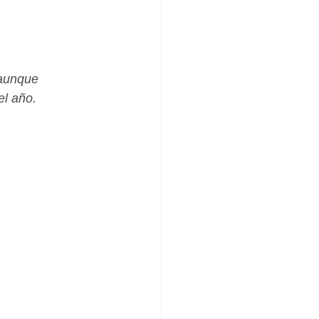
_Femenino
 aunque 
el año.