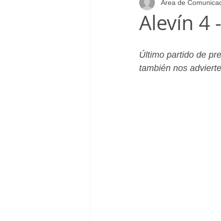
Área de Comunica
Infantil_Femenino
Patrocinad
Alevín 4 
Cadete_Masculino
Club
Último partido de p
también nos adviert