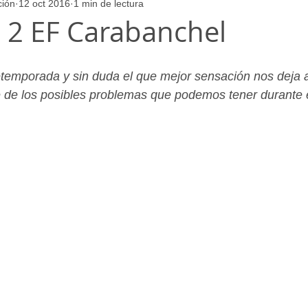
ción
12 oct 2016
1 min de lectura
ores
Juvenil_Femenino
Infantil_Masculino
Aficionado
- 2 EF Carabanchel
Juvenil_Masculino
Alevin_Masculino
Psicología
retemporada y sin duda el que mejor sensación nos deja
e de los posibles problemas que podemos tener durante 