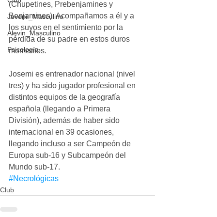
Club
(Chupetines, Prebenjamines y 
Benjamines). Acompañamos a él y a 
Juvenil_Masculino
los suyos en el sentimiento por la 
Alevin_Masculino
pérdida de su padre en estos duros 
Psicología
momentos.
Josemi es entrenador nacional (nivel 
tres) y ha sido jugador profesional en 
distintos equipos de la geografía 
española (llegando a Primera 
División), además de haber sido 
internacional en 39 ocasiones, 
llegando incluso a ser Campeón de 
Europa sub-16 y Subcampeón del 
Mundo sub-17.
#Necrológicas
Club