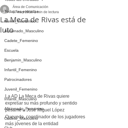
Área de Comunicación
Todas las entradas
17 may 2016
1 min de lectura
La Meca de Rivas está de
Alevin_Femenino
luto
Aficionado_Masculino
Cadete_Femenino
Escuela
Benjamin_Masculino
Infantil_Femenino
Patrocinadores
Juvenil_Femenino
La AD La Meca de Rivas quiere 
Infantil_Masculino
expresar su más profundo y sentido 
Aficionado_Femenino
pésame a José Miguel López 
Quevedo, coordinador de los jugadores 
Cadete_Masculino
más jóvenes de la entidad 